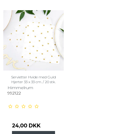
Servietter Hvide med Guld
Hjerter 33 x 33 cm. / 20 stk.
Himmelrum
992122
24,00 DKK