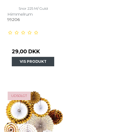
Snor 225 M/ Guld
Himmelrum
99206
29,00 DKK
VIS PRODUKT
UDSOLGT