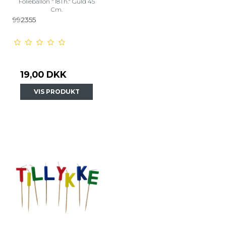
Folieballon "18Th." Guld 45
Cm.
992355
19,00 DKK
VIS PRODUKT