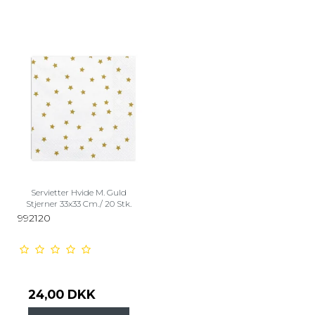
Servietter Hvide M. Guld
Stjerner 33x33 Cm./ 20 Stk.
992120
24,00 DKK