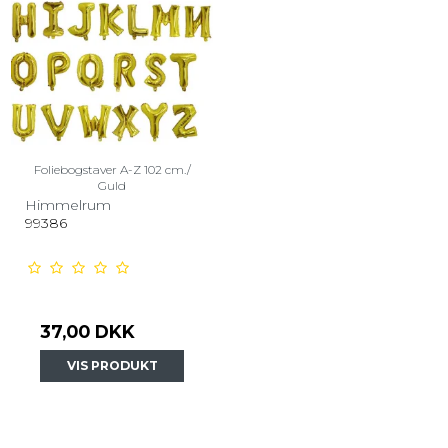
Foliebogstaver A-Z 102 cm./
Guld
Himmelrum
99386
37,00 DKK
VIS PRODUKT