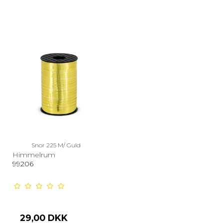
Snor 225 M/ Guld
Himmelrum
99206
29,00 DKK