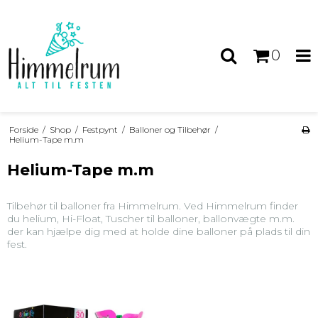
0
Forside
/
Shop
/
Festpynt
/
Balloner og Tilbehør
/
Helium-Tape m.m
Helium-Tape m.m
Tilbehør til balloner fra Himmelrum. Ved Himmelrum finder
du helium, Hi-Float, Tuscher til balloner, ballonvægte m.m.
der kan hjælpe dig med at holde dine balloner på plads til din
fest.