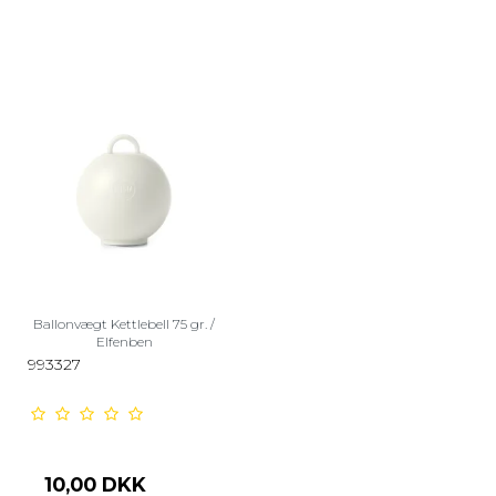
Ballonvægt Kettlebell 75 gr. /
Elfenben
993327
10,00 DKK