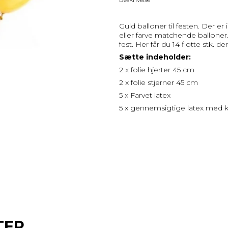
Guld balloner til festen. Der e
eller farve matchende balloner.
fest. Her får du 14 flotte stk. d
Sætte indeholder:
2 x folie hjerter 45 cm
2 x folie stjerner 45 cm
5 x Farvet latex
5 x gennemsigtige latex med k
TER