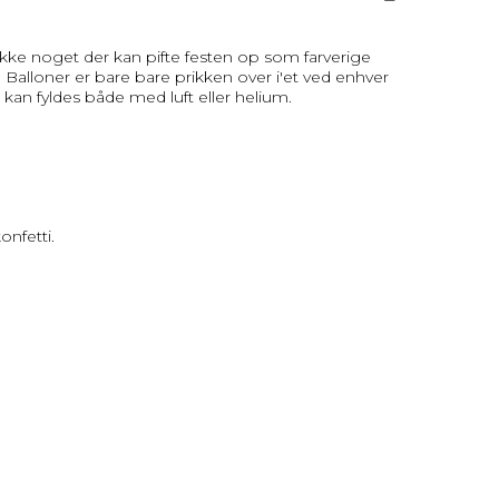
r ikke noget der kan pifte festen op som farverige
 Balloner er bare bare prikken over i'et ved enhver
er kan fyldes både med luft eller helium.
onfetti.