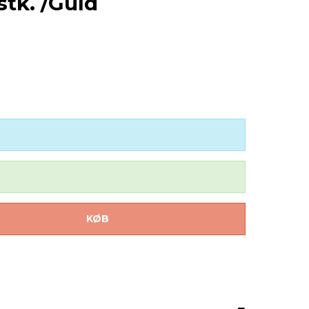
stk. /Guld
KØB