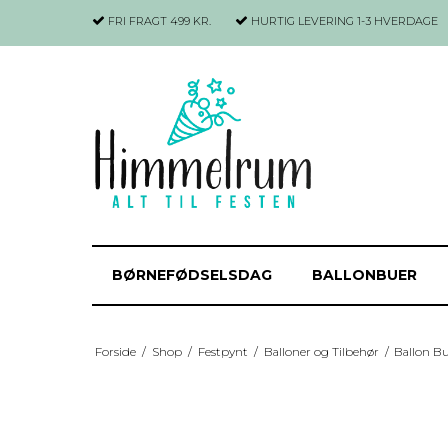
FRI FRAGT 499 KR.
HURTIG LEVERING
1-3 HVERDAGE
BØRNEFØDSELSDAG
BALLONBUER
Forside
/
Shop
/
Festpynt
/
Balloner og Tilbehør
/
Ballon B