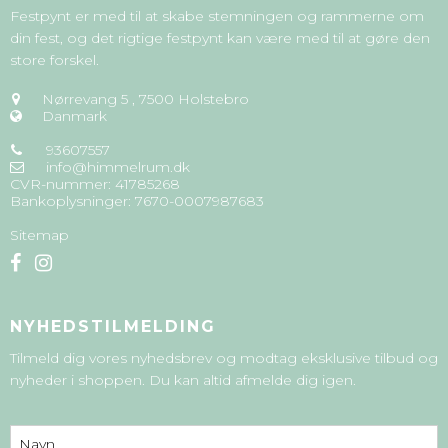
Festpynt er med til at skabe stemningen og rammerne om
din fest, og det rigtige festpynt kan være med til at gøre den
store forskel.
Nørrevang 5
,
7500 Holstebro
Danmark
93607557
info@himmelrum.dk
CVR-nummer
:
41785268
Bankoplysninger
:
7670-0007987683
Sitemap
NYHEDSTILMELDING
Tilmeld dig vores nyhedsbrev og modtag eksklusive tilbud og
nyheder i shoppen. Du kan altid afmelde dig igen.