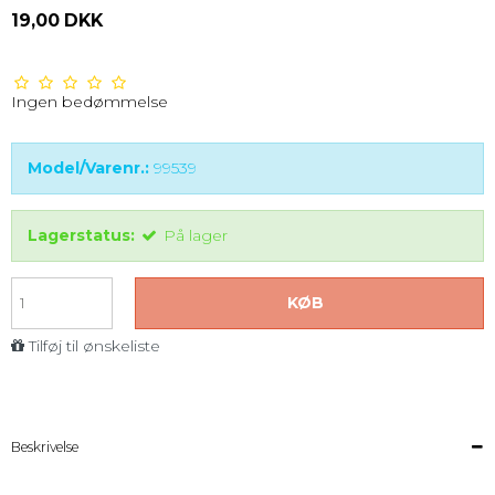
19,00 DKK
Ingen bedømmelse
Model/Varenr.:
99539
Lagerstatus:
På lager
KØB
Tilføj til ønskeliste
Beskrivelse