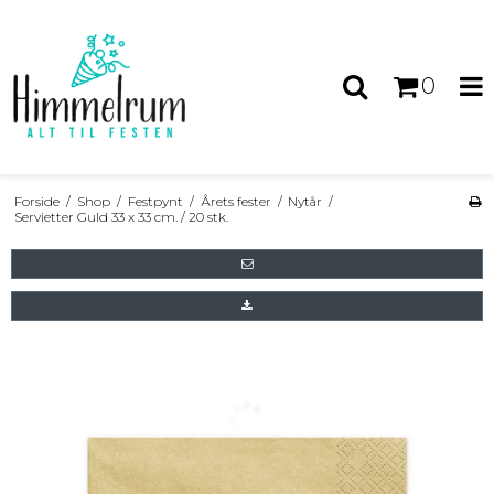
0
Forside
/
Shop
/
Festpynt
/
Årets fester
/
Nytår
/
Servietter Guld 33 x 33 cm. / 20 stk.