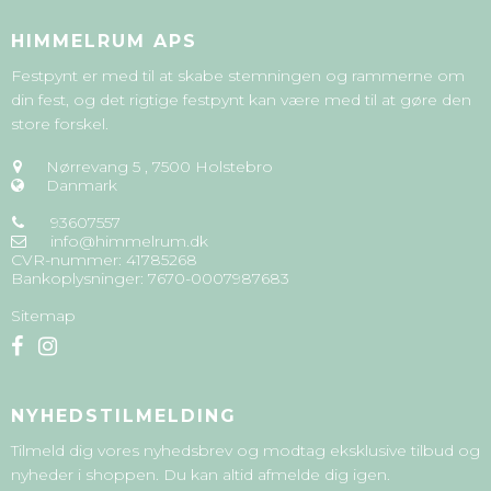
HIMMELRUM APS
Festpynt er med til at skabe stemningen og rammerne om
din fest, og det rigtige festpynt kan være med til at gøre den
store forskel.
Nørrevang 5
,
7500 Holstebro
Danmark
93607557
info@himmelrum.dk
CVR-nummer
:
41785268
Bankoplysninger
:
7670-0007987683
Sitemap
NYHEDSTILMELDING
Tilmeld dig vores nyhedsbrev og modtag eksklusive tilbud og
nyheder i shoppen. Du kan altid afmelde dig igen.