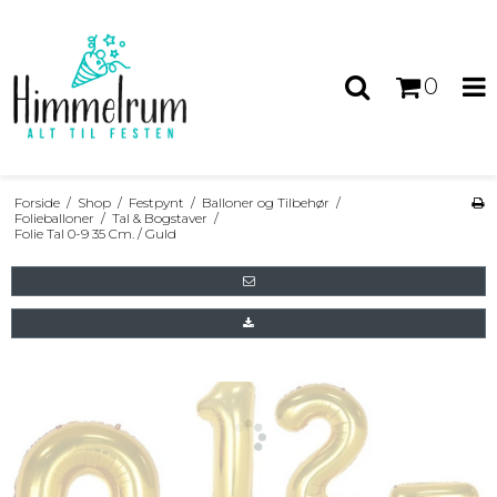
0
Forside
/
Shop
/
Festpynt
/
Balloner og Tilbehør
/
Folieballoner
/
Tal & Bogstaver
/
Folie Tal 0-9 35 Cm. / Guld