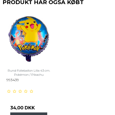
PRODUKT HAR OGSÅ KØBT
Rund Folieballon Lilla 43 cm.
Pokémon / Pikachu
993439
34,00 DKK