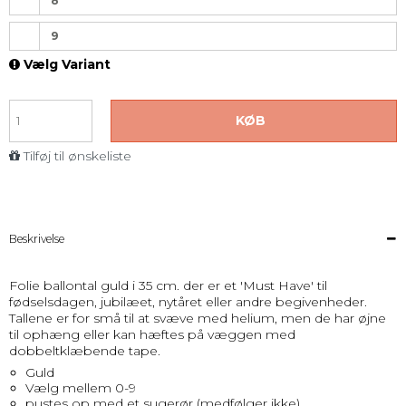
8
9
Vælg Variant
KØB
Tilføj til ønskeliste
Beskrivelse
Folie ballontal guld i 35 cm. der er et 'Must Have' til
fødselsdagen, jubilæet, nytåret eller andre begivenheder.
Tallene er for små til at svæve med helium, men de har øjne
til ophæng eller kan hæftes på væggen med
dobbeltklæbende tape.
Guld
Vælg mellem 0-9
pustes op med et sugerør (medfølger ikke)