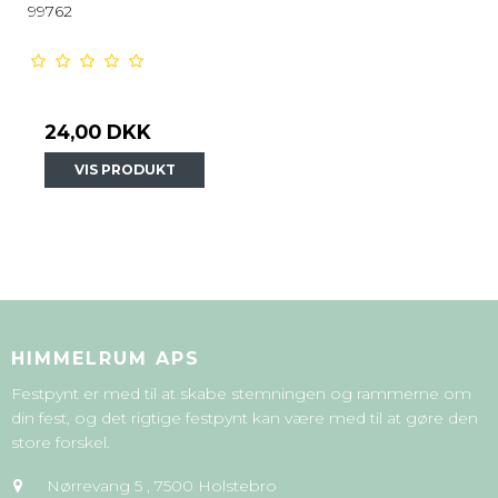
99762
24,00 DKK
VIS PRODUKT
HIMMELRUM APS
Festpynt er med til at skabe stemningen og rammerne om
din fest, og det rigtige festpynt kan være med til at gøre den
store forskel.
Nørrevang 5
,
7500 Holstebro