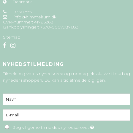
Danmark
93607557
info@himmelrum.dk
CVR-nummer
:
41785268
Bankoplysninger
:
7670-0007987683
Sitemap
NYHEDSTILMELDING
Tilmeld dig vores nyhedsbrev og modtag eksklusive tilbud og
nyheder i shoppen. Du kan altid afmelde dig igen.
Jeg vil gerne tilmeldes nyhedsbrevet