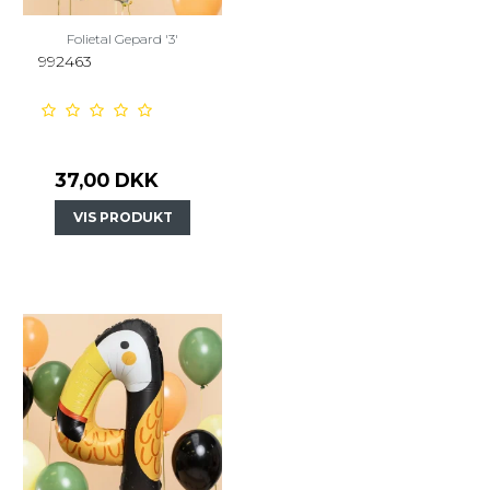
Folietal Gepard '3'
992463
37,00 DKK
VIS PRODUKT