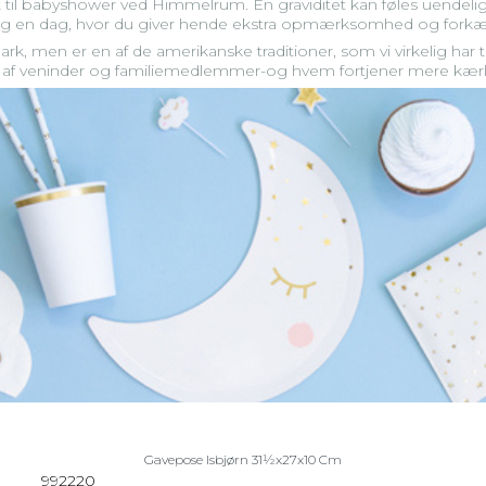
t til babyshower ved Himmelrum. En graviditet kan føles uendeli
rug en dag, hvor du giver hende ekstra opmærksomhed og fork
, men er en af de amerikanske traditioner, som vi virkelig har t
ldet af veninder og familiemedlemmer-og hvem fortjener mere
Gavepose Isbjørn 31½x27x10 Cm
992220