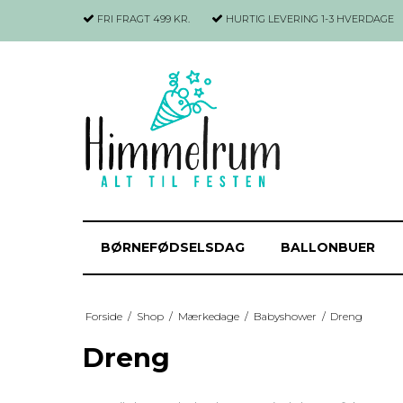
FRI FRAGT 499 KR.
HURTIG LEVERING
1-3 HVERDAGE
BØRNEFØDSELSDAG
BALLONBUER
Forside
/
Shop
/
Mærkedage
/
Babyshower
/
Dreng
Dreng