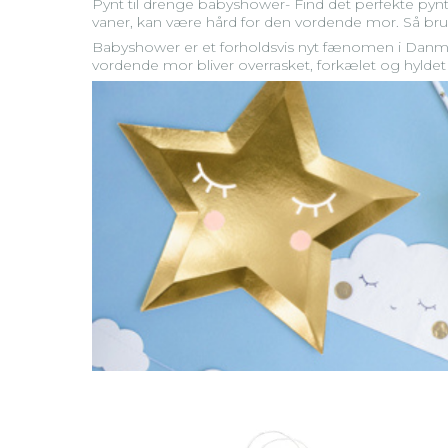
Pynt til drenge babyshower- Find det perfekte pyn
vaner, kan være hård for den vordende mor. Så b
Babyshower er et forholdsvis nyt fænomen i Danmark
vordende mor bliver overrasket, forkælet og hy