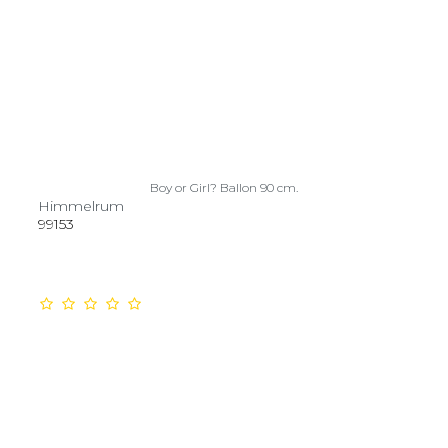
Boy or Girl? Ballon 90 cm.
Himmelrum
99153