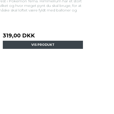
fest i Pokemon Tema. Himmelrum har et stort
vilket og hvor meget pynt du skal bruge, for at
åske skal loftet være fyldt med balloner og
319,00 DKK
VIS PRODUKT