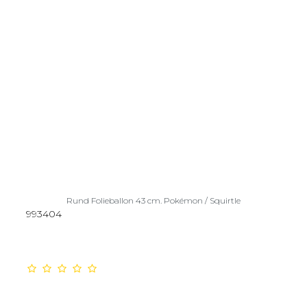
Rund Folieballon 43 cm. Pokémon / Squirtle
993404