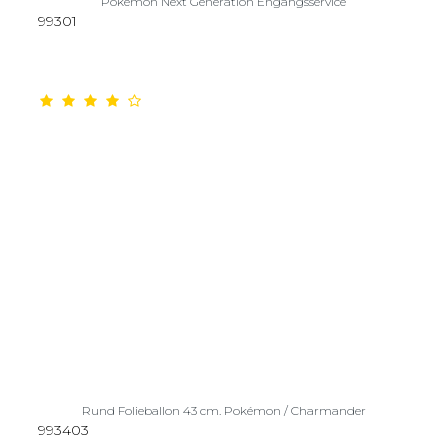
Pokémon Next Generation Engangsservice
99301
Rund Folieballon 43 cm. Pokémon / Charmander
993403