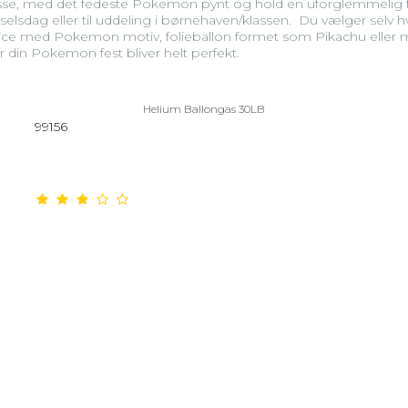
asse, med det fedeste Pokemon pynt og hold en uforglemmelig 
dselsdag eller til uddeling i børnehaven/klassen. Du vælger selv h
vice med Pokemon motiv, folieballon formet som Pikachu eller m
or din Pokemon fest bliver helt perfekt.
Helium Ballongas 30LB
99156