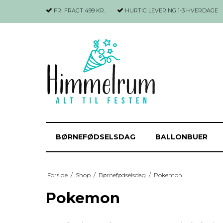
FRI FRAGT 499 KR.
HURTIG LEVERING
1-3 HVERDAGE
BØRNEFØDSELSDAG
BALLONBUER
Forside
/
Shop
/
Børnefødselsdag
/
Pokemon
Pokemon