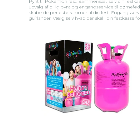
Pynt til Pokemon fest. Sammensæt selv din festk
udvalg af billig pynt og engangsservice til børnefø
skabe de perfekte rammer til din fest. Engangsser
guirlander. Vælg selv hvad der skal i din festkasse f