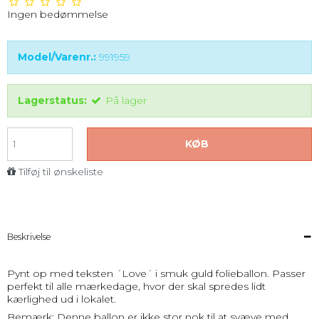
Ingen bedømmelse
Model/Varenr.:
991959
Lagerstatus:
På lager
KØB
Tilføj til ønskeliste
Beskrivelse
Pynt op med teksten ´Love´ i smuk guld folieballon. Passer
perfekt til alle mærkedage, hvor der skal spredes lidt
kærlighed ud i lokalet.
Bemærk: Denne ballon er ikke stor nok til at svæve med