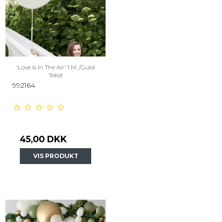
'Love Is In The Air' 1 M. /Guld
Tekst
992164
45,00 DKK
VIS PRODUKT