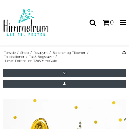
0
Forside
/
Shop
/
Festpynt
/
Balloner og Tilbehør
/
Folieballoner
/
Tal & Bogstaver
/
"Love" Folieballon 73x59cm/Guld