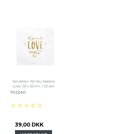
Servietter "All You Need Is
Love" 33 x 33 cm. / 20 stk.
992240
39,00 DKK