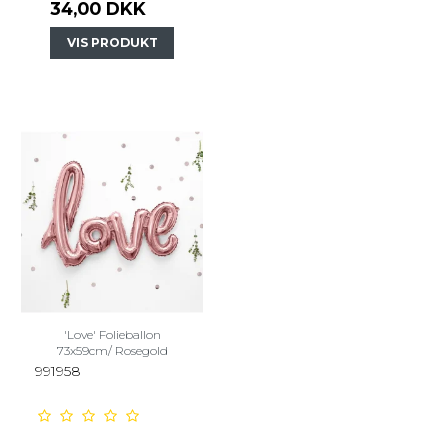
34,00 DKK
VIS PRODUKT
'Love' Folieballon
73x59cm/ Rosegold
991958