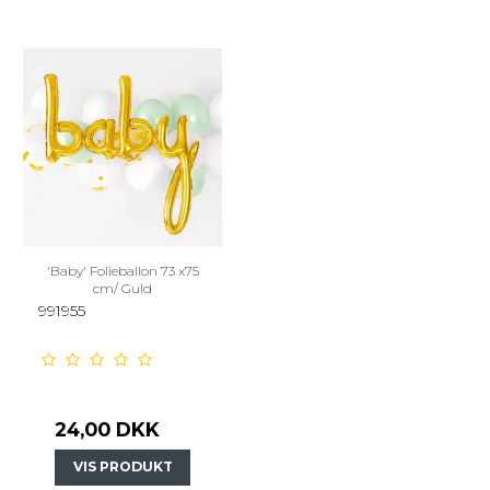
'Baby' Folieballon 73 x75
cm/ Guld
991955
24,00 DKK
VIS PRODUKT