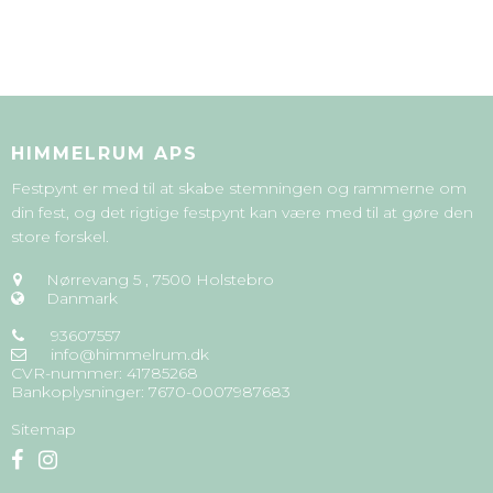
HIMMELRUM APS
Festpynt er med til at skabe stemningen og rammerne om
din fest, og det rigtige festpynt kan være med til at gøre den
store forskel.
Nørrevang 5
,
7500 Holstebro
Danmark
93607557
info@himmelrum.dk
CVR-nummer
:
41785268
Bankoplysninger
:
7670-0007987683
Sitemap