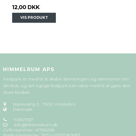
12,00 DKK
VIS PRODUKT
HIMMELRUM APS
Festpynt er med til at skabe stemningen og rammerne om
din fest, og det rigtige festpynt kan være med til at gøre den
store forskel.
Nørrevang 5
,
7500 Holstebro
Danmark
93607557
info@himmelrum.dk
CVR-nummer
:
41785268
Bankoplysninger
:
7670-0007987683