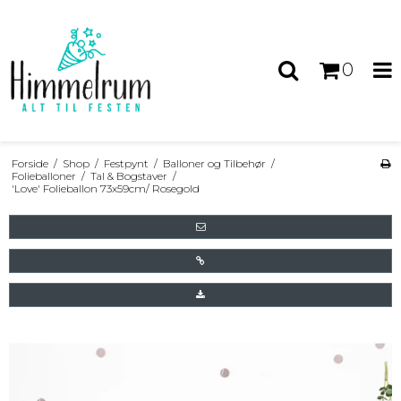
0
Forside
/
Shop
/
Festpynt
/
Balloner og Tilbehør
/
Folieballoner
/
Tal & Bogstaver
/
'Love' Folieballon 73x59cm/ Rosegold