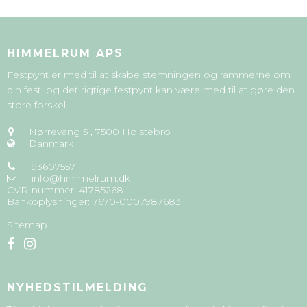
HIMMELRUM APS
Festpynt er med til at skabe stemningen og rammerne om
din fest, og det rigtige festpynt kan være med til at gøre den
store forskel.
Nørrevang 5
,
7500 Holstebro
Danmark
93607557
info@himmelrum.dk
CVR-nummer
:
41785268
Bankoplysninger
:
7670-0007987683
Sitemap
NYHEDSTILMELDING