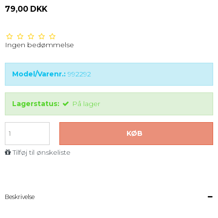
79,00 DKK
Ingen bedømmelse
Model/Varenr.:
992292
Lagerstatus:
På lager
KØB
Tilføj til ønskeliste
Beskrivelse