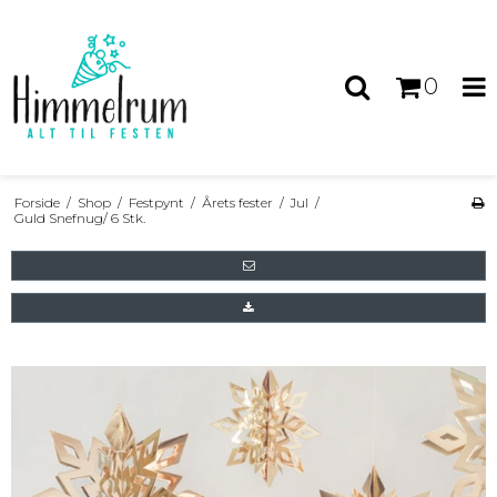
0
Forside
/
Shop
/
Festpynt
/
Årets fester
/
Jul
/
Guld Snefnug/ 6 Stk.