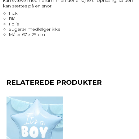
kan svæve med helium, men der er øjne til ophæng, så den
kan sættes på en snor.
1 stk.
Blå
Folie
Sugerør medfølger ikke
Måler 67 x 29 cm
RELATEREDE PRODUKTER