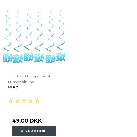
'It's a Boy' spiral/6 stk.
Himmelrum
9987
49,00 DKK
VIS PRODUKT