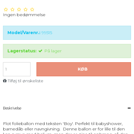
Ingen bedømmelse
Model/Varenr.:
99515
Lagerstatus:
På lager
KØB
Tilføj til ønskeliste
Beskrivelse
Flot folieballon med teksten 'Boy'. Perfekt til babyshower,
barnedåb eller navngivning. Denne ballon er for lille til den