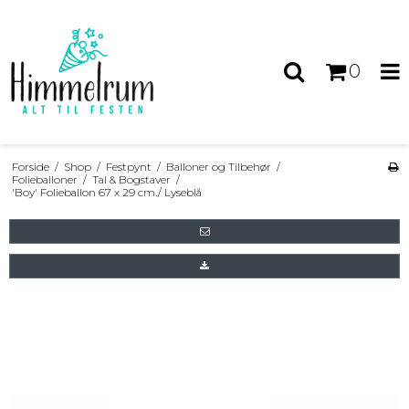
0
Forside
/
Shop
/
Festpynt
/
Balloner og Tilbehør
/
Folieballoner
/
Tal & Bogstaver
/
'Boy' Folieballon 67 x 29 cm./ Lyseblå