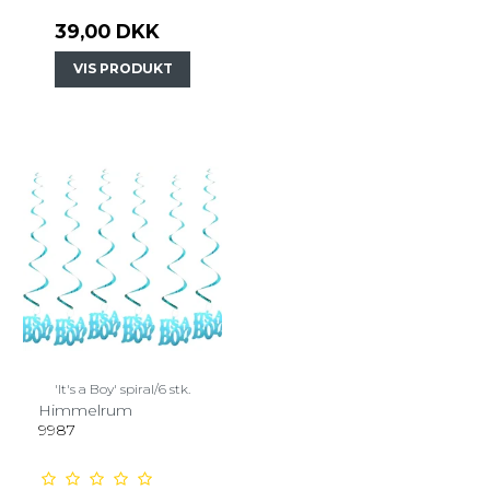
39,00 DKK
VIS PRODUKT
'It's a Boy' spiral/6 stk.
Himmelrum
9987