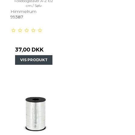
Foliebogstaver A-Z 102
cm./ Sølv
Himmelrum
99387
37,00 DKK
VIS PRODUKT