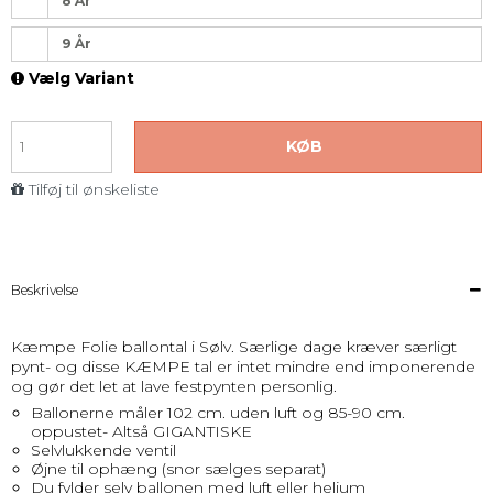
8 År
9 År
Vælg Variant
KØB
Tilføj til ønskeliste
Beskrivelse
Kæmpe Folie ballontal i Sølv. Særlige dage kræver særligt
pynt- og disse KÆMPE tal er intet mindre end imponerende
og gør det let at lave festpynten personlig.
Ballonerne måler 102 cm. uden luft og 85-90 cm.
oppustet- Altså GIGANTISKE
Selvlukkende ventil
Øjne til ophæng (snor sælges separat)
Du fylder selv ballonen med luft eller helium