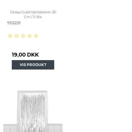
Glossy Guld Hjerteballon 30
Cm./ 5 Stk.
992221
19,00 DKK
VIS PRODUKT