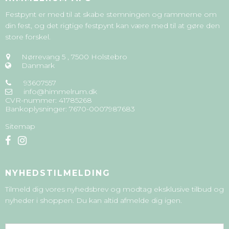
Festpynt er med til at skabe stemningen og rammerne om
din fest, og det rigtige festpynt kan være med til at gøre den
store forskel.
Nørrevang 5
,
7500 Holstebro
Danmark
93607557
info@himmelrum.dk
CVR-nummer
:
41785268
Bankoplysninger
:
7670-0007987683
Sitemap
NYHEDSTILMELDING
Tilmeld dig vores nyhedsbrev og modtag eksklusive tilbud og
nyheder i shoppen. Du kan altid afmelde dig igen.