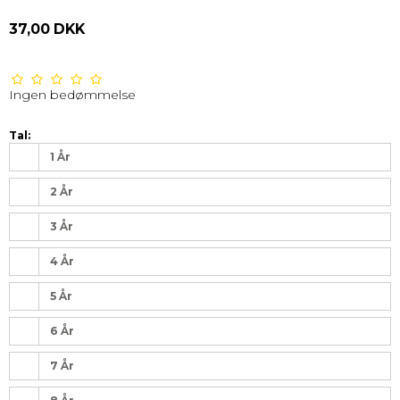
37,00 DKK
Ingen bedømmelse
Tal:
1 År
2 År
3 År
4 År
5 År
6 År
7 År