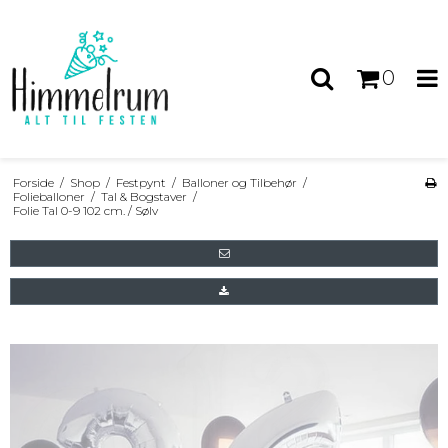
0
Forside
/
Shop
/
Festpynt
/
Balloner og Tilbehør
/
Folieballoner
/
Tal & Bogstaver
/
Folie Tal 0-9 102 cm. / Sølv