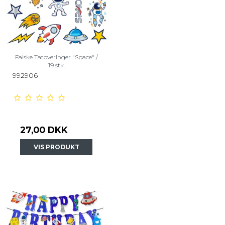
Falske Tatoveringer "Space" /
19 stk.
992906
27,00 DKK
VIS PRODUKT