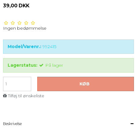
39,00 DKK
Ingen bedømmelse
Model/Varenr.:
992415
Lagerstatus:
På lager
KØB
Tilføj til ønskeliste
Beskrivelse