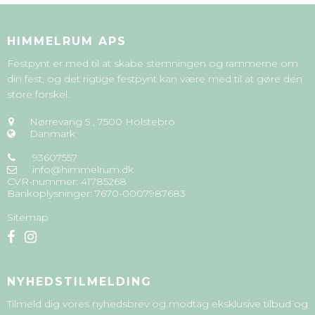
HIMMELRUM APS
Festpynt er med til at skabe stemningen og rammerne om
din fest, og det rigtige festpynt kan være med til at gøre den
store forskel.
Nørrevang 5
,
7500 Holstebro
Danmark
93607557
info@himmelrum.dk
CVR-nummer
:
41785268
Bankoplysninger
:
7670-0007987683
Sitemap
NYHEDSTILMELDING
Tilmeld dig vores nyhedsbrev og modtag eksklusive tilbud og