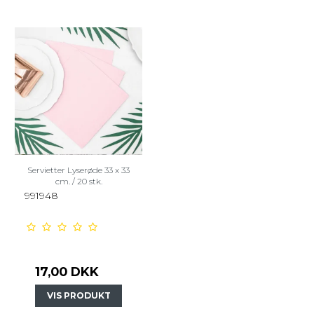
Servietter Lyserøde 33 x 33
cm. / 20 stk.
991948
17,00 DKK
VIS PRODUKT