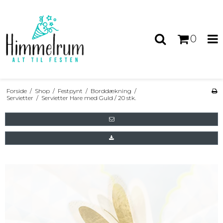
0
Forside
/
Shop
/
Festpynt
/
Borddækning
/
Servietter
/
Servietter Hare med Guld / 20 stk.