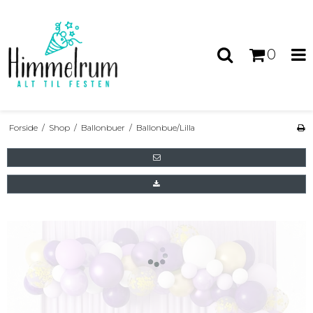
0
Forside
/
Shop
/
Ballonbuer
/
Ballonbue/Lilla