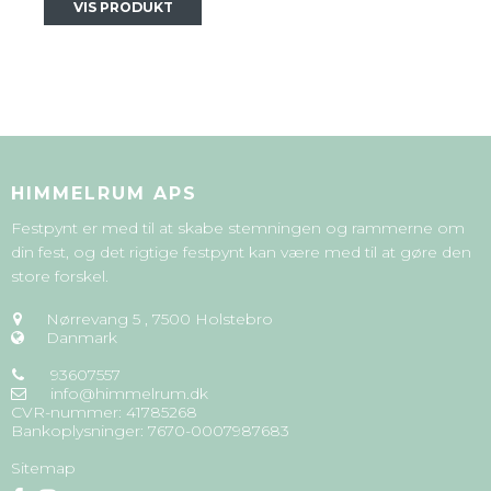
VIS PRODUKT
HIMMELRUM APS
Festpynt er med til at skabe stemningen og rammerne om
din fest, og det rigtige festpynt kan være med til at gøre den
store forskel.
Nørrevang 5
,
7500 Holstebro
Danmark
93607557
info@himmelrum.dk
CVR-nummer
:
41785268
Bankoplysninger
:
7670-0007987683
Sitemap