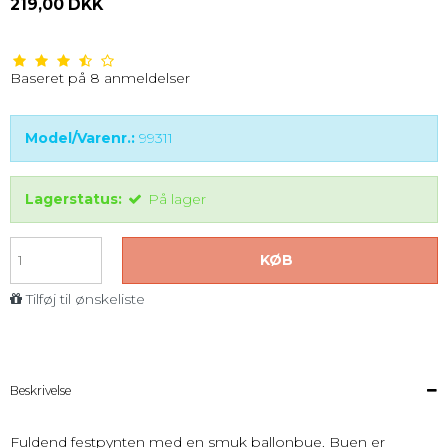
219,00 DKK
Baseret på
8
anmeldelser
Model/Varenr.:
99311
Lagerstatus:
På lager
KØB
Tilføj til ønskeliste
Beskrivelse
Fuldend festpynten med en smuk ballonbue. Buen er