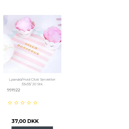
Lyserød/Hvid Citat Servietter
33x33/ 20 Stk.
991922
37,00 DKK