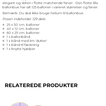
elegant og stilren i flotte matchende farver. Den flotte lilla
ballonbue har ialt 125 balloner i varieret størrelser og farver.
Bemærk: Du skal ikke bruge helium til ballonbue.
Posen indeholder 129 dele:
25 x 30 cm. balloner
40 x 12 cm. balloner
60 x 25 cm. balloner
1 x ballonbånd
1 x bånd med lim 'dutter'
1 x bånd til fæstning
1 x knytte hjælper
RELATEREDE PRODUKTER