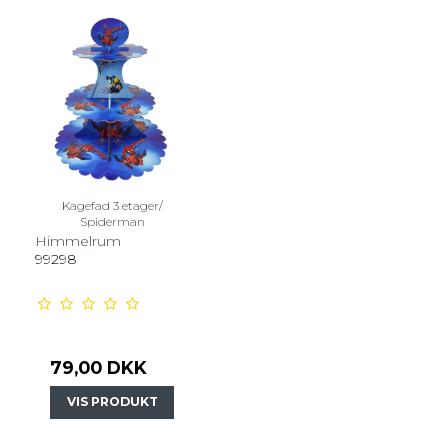
Kagefad 3 etager/
Spiderman
Himmelrum
99298
79,00 DKK
VIS PRODUKT