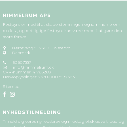
HIMMELRUM APS
Festpynt er med til at skabe stemningen og rammerne om
din fest, og det rigtige festpynt kan være med til at gøre den
store forskel.
Nørrevang 5
,
7500 Holstebro
Danmark
93607557
info@himmelrum.dk
CVR-nummer
:
41785268
Bankoplysninger
:
7670-0007987683
Sitemap
NYHEDSTILMELDING
Tilmeld dig vores nyhedsbrev og modtag eksklusive tilbud og