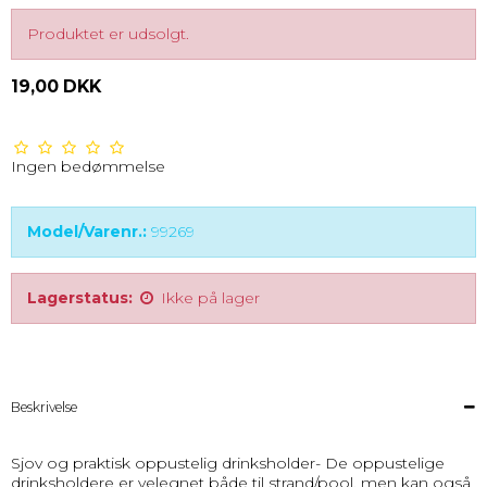
Produktet er udsolgt.
19,00 DKK
Ingen bedømmelse
Model/Varenr.:
99269
Lagerstatus:
Ikke på lager
Beskrivelse
Sjov og praktisk oppustelig drinksholder- De oppustelige
drinksholdere er velegnet både til strand/pool, men kan også