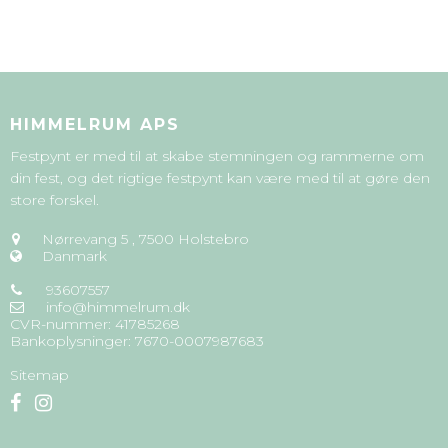
HIMMELRUM APS
Festpynt er med til at skabe stemningen og rammerne om
din fest, og det rigtige festpynt kan være med til at gøre den
store forskel.
Nørrevang 5
,
7500 Holstebro
Danmark
93607557
info@himmelrum.dk
CVR-nummer
:
41785268
Bankoplysninger
:
7670-0007987683
Sitemap