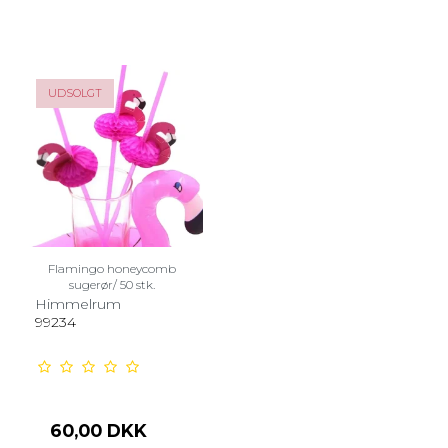
UDSOLGT
Flamingo honeycomb
sugerør/ 50 stk.
Himmelrum
99234
60,00 DKK