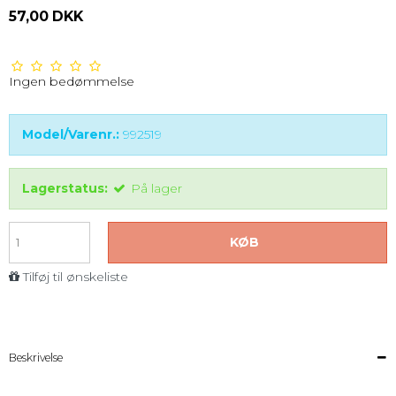
57,00 DKK
Ingen bedømmelse
Model/Varenr.:
992519
Lagerstatus:
På lager
KØB
Tilføj til ønskeliste
Beskrivelse