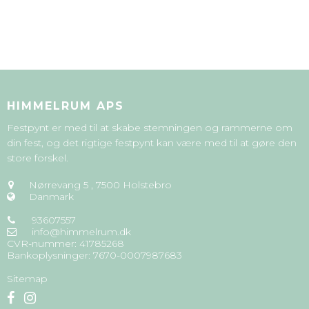
HIMMELRUM APS
Festpynt er med til at skabe stemningen og rammerne om
din fest, og det rigtige festpynt kan være med til at gøre den
store forskel.
Nørrevang 5
,
7500 Holstebro
Danmark
93607557
info@himmelrum.dk
CVR-nummer
:
41785268
Bankoplysninger
:
7670-0007987683
Sitemap