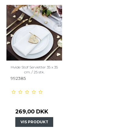
Hvide Stof Servietter 35 x 35
cm. / 25 stk.
992385
269,00 DKK
VIS PRODUKT