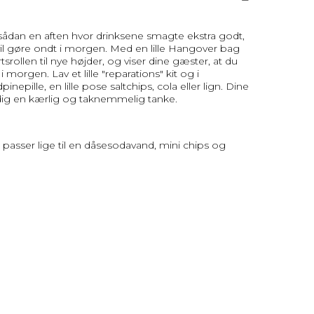
, sådan en aften hvor drinksene smagte ekstra godt,
il gøre ondt i morgen. Med en lille Hangover bag
tsrollen til nye højder, og viser dine gæster, at du
morgen. Lav et lille "reparations" kit og i
epille, en lille pose saltchips, cola eller lign. Dine
dig en kærlig og taknemmelig tanke.
g passer lige til en dåsesodavand, mini chips og