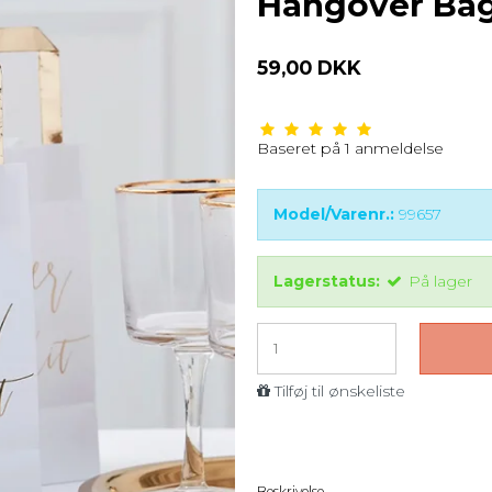
Hangover Bags
59,00 DKK
Baseret på
1
anmeldelse
Model/Varenr.:
99657
Lagerstatus:
På lager
Tilføj til ønskeliste
Beskrivelse