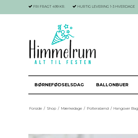
FRI FRAGT 499 KR.
HURTIG LEVERING
1-3 HVERDAGE
BØRNEFØDSELSDAG
BALLONBUER
Forside
/
Shop
/
Mærkedage
/
Polterabend
/
Hangover Bags 