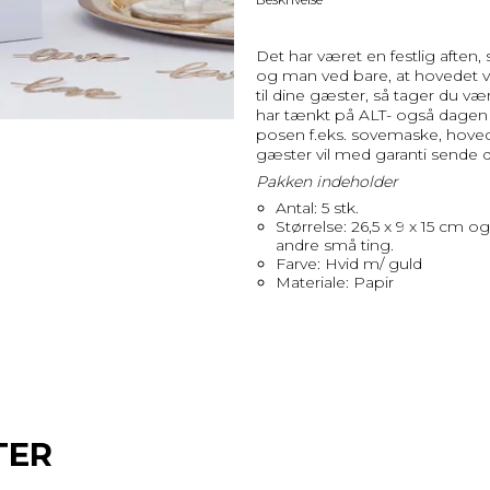
Det har været en festlig aften
og man ved bare, at hovedet v
til dine gæster, så tager du vær
har tænkt på ALT- også dagen i 
posen f.eks. sovemaske, hovedpin
gæster vil med garanti sende 
Pakken indeholder
Antal: 5 stk.
Størrelse: 26,5 x 9 x 15 cm o
andre små ting.
Farve: Hvid m/ guld
Materiale: Papir
TER