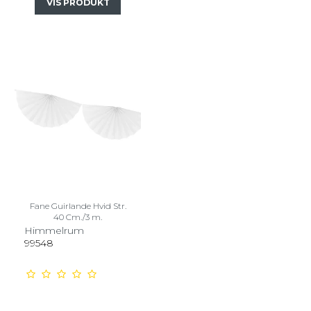
VIS PRODUKT
Fane Guirlande Hvid Str.
40 Cm./3 m.
Himmelrum
99548