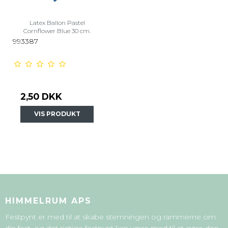
Latex Ballon Pastel
Cornflower Blue 30 cm.
993387
2,50 DKK
VIS PRODUKT
HIMMELRUM APS
Festpynt er med til at skabe stemningen og rammerne om
din fest, og det rigtige festpynt kan være med til at gøre den