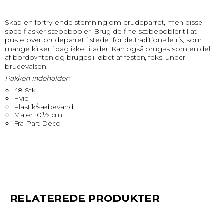
Skab en fortryllende stemning om brudeparret, men disse
søde flasker sæbebobler. Brug de fine sæbebobler til at
puste over brudeparret i stedet for de traditionelle ris, som
mange kirker i dag ikke tillader. Kan også bruges som en del
af bordpynten og bruges i løbet af festen, feks. under
brudevalsen.
Pakken indeholder:
48 Stk.
Hvid
Plastik/sæbevand
Måler 10½ cm.
Fra Part Deco
RELATEREDE PRODUKTER