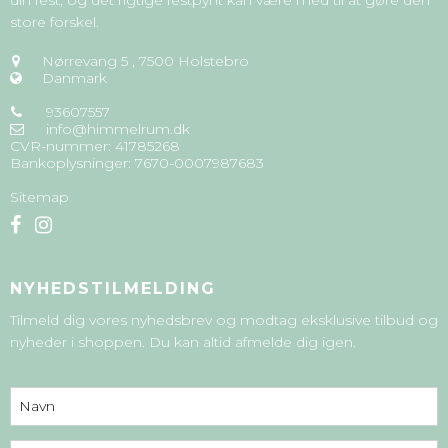
store forskel.
Nørrevang 5
,
7500 Holstebro
Danmark
93607557
info@himmelrum.dk
CVR-nummer
:
41785268
Bankoplysninger
:
7670-0007987683
Sitemap
NYHEDSTILMELDING
Tilmeld dig vores nyhedsbrev og modtag eksklusive tilbud og
nyheder i shoppen. Du kan altid afmelde dig igen.