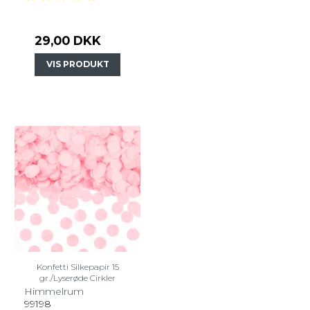
29,00 DKK
VIS PRODUKT
Konfetti Silkepapir 15
gr./Lyserøde Cirkler
Himmelrum
99198