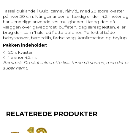
Tassel guirlande i Guld, camel, råhvid,. med 20 store kvaster
på hver 30 cm. Når guirlanden er færdig er den 4,2 meter og
har uendelige anvendelses muligheder. Hæng den på
væggen over gavebordet, buffeten, bag æresgæsten, eller
brug den som 'hale' på flotte balloner. Perfekt til både
babyshower, barnedåb, fødselsdag, konfirmation og bryllup.
Pakken indeholder:
20 x kvaster
1 x snor 4,2 m.
Bemærk: Du skal selv sætte kvasterne på snoren, men de
t er
super nemt.
RELATEREDE PRODUKTER