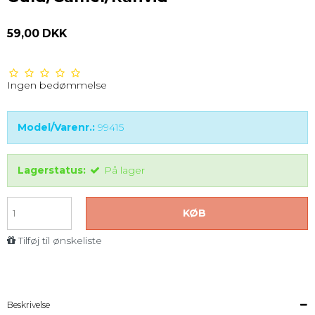
59,00 DKK
Ingen bedømmelse
Model/Varenr.:
99415
Lagerstatus:
På lager
KØB
Tilføj til ønskeliste
Beskrivelse