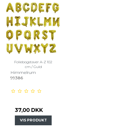
Foliebogstaver A-Z 102
cm./ Guld
Himmelrum
99386
37,00 DKK
VIS PRODUKT