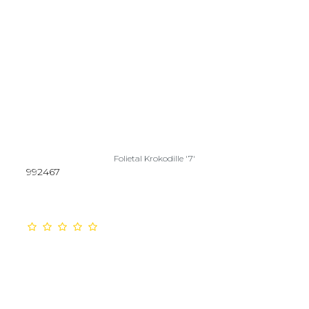
Folietal Krokodille '7'
992467