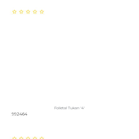
Folietal Tukan '4'
992464