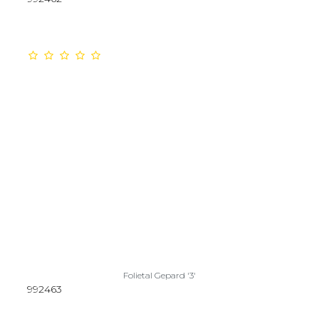
Folietal Gepard '3'
992463