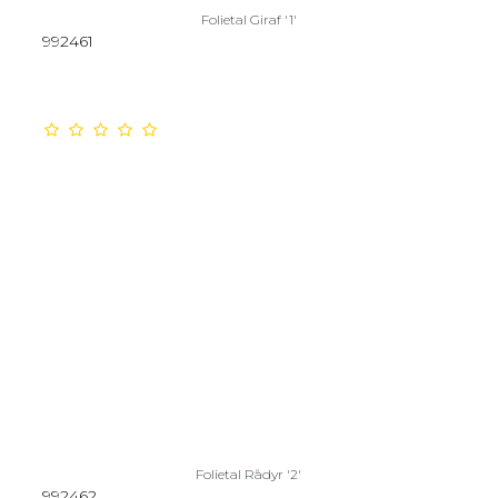
Folietal Giraf '1'
992461
Folietal Rådyr '2'
992462